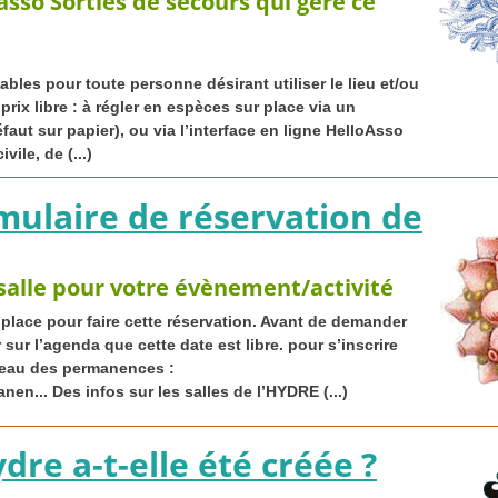
asso Sorties de secours qui gère ce
les pour toute personne désirant utiliser le lieu et/ou
 prix libre : à régler en espèces sur place via un
éfaut sur papier), ou via l’interface en ligne HelloAsso
ile, de (...)
mulaire de réservation de
alle pour votre évènement/activité
place pour faire cette réservation. Avant de demander
 sur l’agenda que cette date est libre. pour s’inscrire
ableau des permanences :
nen... Des infos sur les salles de l’
HYDRE
(...)
re a-t-elle été créée
?