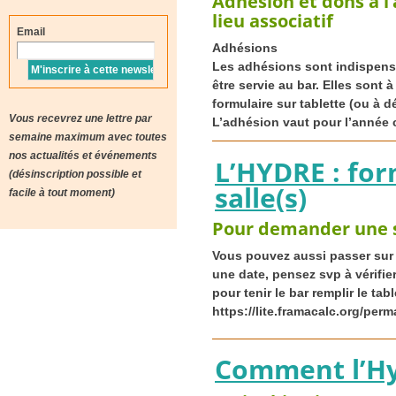
Adhésion et dons à l’
lieu associatif
Email
Adhésions
Les adhésions sont indispensab
être servie au bar. Elles sont à
formulaire sur tablette (ou à d
Vous recevrez une lettre par
L’adhésion vaut pour l’année civ
semaine maximum avec toutes
nos actualités et événements
L’
HYDRE
: for
(désinscription possible et
salle(s)
facile à tout moment)
Pour demander une s
Vous pouvez aussi passer sur 
une date, pensez svp à vérifier
pour tenir le bar remplir le t
https://lite.framacalc.org/perma
Comment l’Hyd