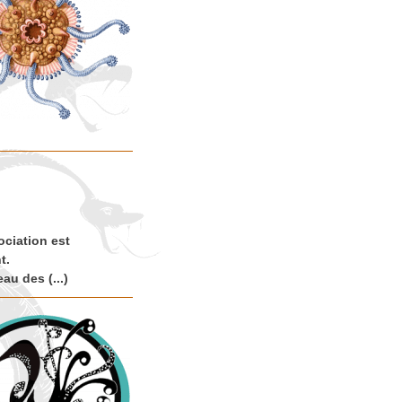
ociation est
t.
au des (...)