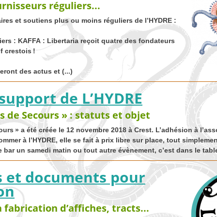
rnisseurs réguliers...
ires et soutiens plus ou moins réguliers de l’
HYDRE
:
iers :
KAFFA
: Libertaria reçoit quatre des fondateurs
f crestois
!
ront des actus et (...)
 support de L’
HYDRE
s de Secours » : statuts et objet
ours
» a été créée le 12 novembre 2018 à Crest. L’adhésion à l’ass
ommer à l’
HYDRE
, elle se fait à prix libre sur place, tout simplemen
le bar un samedi matin ou tout autre évènement, c’est dans le table
s et documents pour
on
a fabrication d’affiches, tracts...