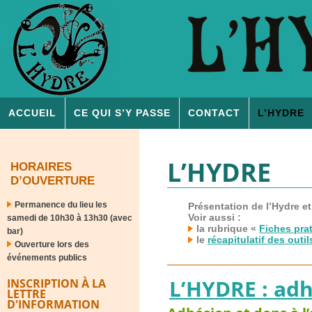
ACCUEIL
CE QUI S’Y PASSE
CONTACT
L’
HYDRE
L’
HYDRE
HORAIRES
D’OUVERTURE
Permanence du lieu les
Présentation de l’Hydre et 
Voir aussi :
samedi de 10h30 à 13h30 (avec
la rubrique «
Fiches pra
bar)
le
récapitulatif des outi
Ouverture lors des
événements publics
L’
HYDRE
: adh
INSCRIPTION À LA
LETTRE
D'INFORMATION