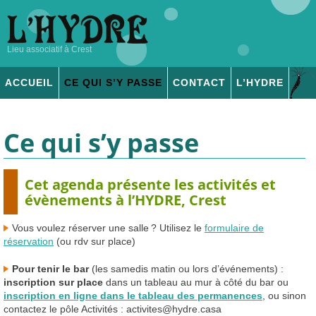
Lieu associatif à Crest
ACCUEIL
CE QUI S’Y PASSE
CONTACT
L’
HYDRE
ADHÉSION & DONS
Ce qui s’y passe
Cet agenda présente les activités et
évènements à l’
HYDRE
, Crest
Vous voulez réserver une salle
? Utilisez le
formulaire de
réservation
(ou rdv sur place)
Pour tenir le bar
(les samedis matin ou lors d’événements) :
inscription sur place
dans un tableau au mur à côté du bar ou
inscription en ligne dans le tableau des permanences
, ou sinon
contactez le pôle Activités : activites
@
hydre.casa