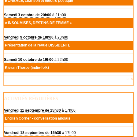
BOR
É
ALE
, chanson et électro poétique
Samedi 3 octobre de 20h00
à
21h00
«
INSOUMISES
,
DESTINS
DE
FEMME
»
Vendredi 9 octobre de 18h00
à
23h00
Présentation de la revue
DISSIDENTE
Samedi 10 octobre de 19h00
à
22h00
Kieran Thorpe (indie-folk)
0
|
5
ACTIVITÉS RÉGULIÈRES
Vendredi 11 septembre de 15h30
à
17h00
English Corner - conversation anglais
Vendredi 18 septembre de 15h30
à
17h00