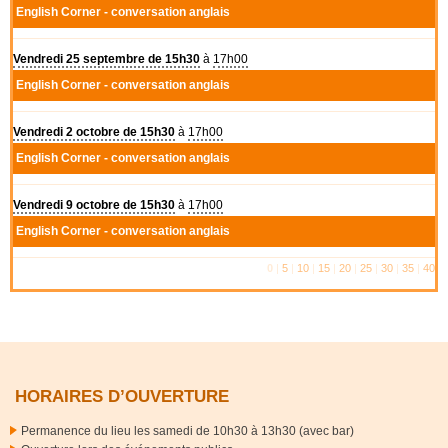
English Corner - conversation anglais
Vendredi 25 septembre de 15h30
à
17h00
English Corner - conversation anglais
Vendredi 2 octobre de 15h30
à
17h00
English Corner - conversation anglais
Vendredi 9 octobre de 15h30
à
17h00
English Corner - conversation anglais
0
|
5
|
10
|
15
|
20
|
25
|
30
|
35
|
40
HORAIRES D’OUVERTURE
Permanence du lieu les samedi de 10h30 à 13h30 (avec bar)