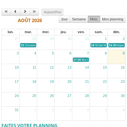
Aujourd'hui
Jour
Semaine
Mois
Mon planning
AOÛT 2026
lun.
mar.
mer.
jeu.
ven.
sam.
dim.
27
28
29
30
31
1
2
15
Conversation Anglais - English Corner
18
Ni fait Ni A Faire #2
16:30
Arpenta
3
4
5
6
7
8
9
17:30
Bar transpédégouine La Follade
10
11
12
13
14
15
16
17
18
19
20
21
22
23
24
25
26
27
28
29
30
31
1
2
3
4
5
6
FAITES VOTRE PLANNING