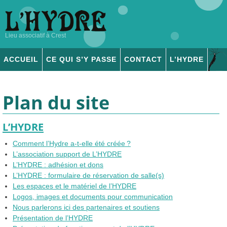
Lieu associatif à Crest
ACCUEIL
CE QUI S’Y PASSE
CONTACT
L’
HYDRE
ADHÉSION & DONS
Plan du site
L’
HYDRE
Comment l’Hydre a-t-elle été créée
?
L’association support de L’
HYDRE
L’
HYDRE
: adhésion et dons
L’
HYDRE
: formulaire de réservation de salle(s)
Les espaces et le matériel de l’
HYDRE
Logos, images et documents pour communication
Nous parlerons ici des partenaires et soutiens
Présentation de l’
HYDRE