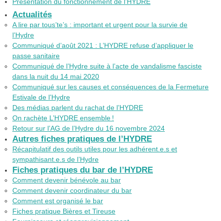
Présentation du fonctionnement de l’
HYDRE
Actualités
A lire par tous’te’s : important et urgent pour la survie de
l’Hydre
Communiqué d’août 2021 : L’
HYDRE
refuse d’appliquer le
passe sanitaire
Communiqué de l’Hydre suite à l’acte de vandalisme fasciste
dans la nuit du 14 mai 2020
Communiqué sur les causes et conséquences de la Fermeture
Estivale de l’Hydre
Des médias parlent du rachat de l’
HYDRE
On rachète L’
HYDRE
ensemble
!
Retour sur l’
AG
de l’Hydre du 16 novembre 2024
Autres fiches pratiques de l’
HYDRE
Récapitulatif des outils utiles pour les adhérent.e.s et
sympathisant.e.s de l’Hydre
Fiches pratiques du bar de l’
HYDRE
Comment devenir bénévole au bar
Comment devenir coordinateur du bar
Comment est organisé le bar
Fiches pratique Bières et Tireuse