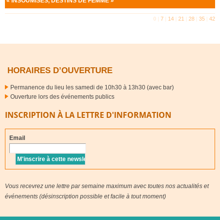
«
INSOUMISES
,
DESTINS
DE
FEMME
»
0
|
7
|
14
|
21
|
28
|
35
|
42
HORAIRES D’OUVERTURE
Permanence du lieu les samedi de 10h30 à 13h30 (avec bar)
Ouverture lors des événements publics
INSCRIPTION À LA LETTRE D'INFORMATION
Email
Vous recevrez une lettre par semaine maximum avec toutes nos actualités et
événements (désinscription possible et facile à tout moment)