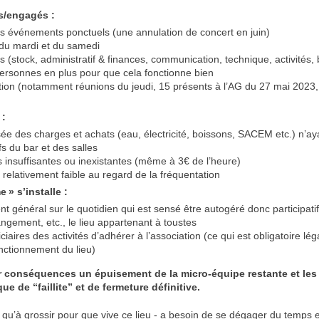
s/engagés :
des événements ponctuels (une annulation de concert en juin)
du mardi et du samedi
s (stock, administratif & finances, communication, technique, activités, 
ersonnes en plus pour que cela fonctionne bien
ation (notamment réunions du jeudi, 15 présents à l’
AG
du 27 mai 2023, 
 :
e des charges et achats (eau, électricité, boissons,
SACEM
etc.) n’ay
fs du bar et des salles
es insuffisantes ou inexistantes (même à 3€ de l’heure)
relativement faible au regard de la fréquentation
me
» s’installe :
 général sur le quotidien qui est sensé être autogéré donc participatif
gement, etc., le lieu appartenant à toustes
ciaires des activités d’adhérer à l’association (ce qui est obligatoire lé
nctionnement du lieu)
r conséquences un épuisement de la micro-équipe restante et les 
ue de “faillite” et de fermeture définitive.
 qu’à grossir pour que vive ce lieu - a besoin de se dégager du temps e