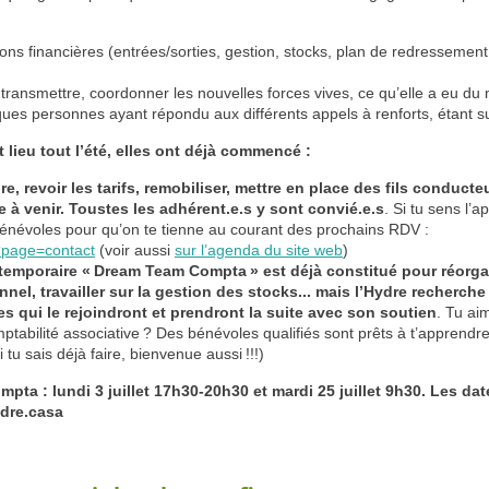
ons financières (entrées/sorties, gestion, stocks, plan de redressemen
, transmettre, coordonner les nouvelles forces vives, ce qu’elle a eu du 
ues personnes ayant répondu aux différents appels à renforts, étant sur
 lieu tout l’été, elles ont déjà commencé :
re, revoir les tarifs, remobiliser, mettre en place des fils conduct
e à venir. Toustes les adhérent.e.s y sont convié.e.s
. Si tu sens l’a
énévoles pour qu’on te tienne au courant des prochains
RDV
:
p?page=contact
(voir aussi
sur l’agenda du site web
)
 temporaire «
Dream Team Compta
» est déjà constitué pour réorga
nnel, travailler sur la gestion des stocks... mais l’Hydre recherc
 qui le rejoindront et prendront la suite avec son soutien
. Tu aim
ptabilité associative
? Des bénévoles qualifiés sont prêts à t’apprendre
si tu sais déjà faire, bienvenue aussi
!!!)
pta : lundi 3 juillet 17h30-20h30 et mardi 25 juillet 9h30. Les da
ydre.casa