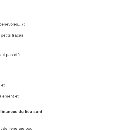
bénévoles...) :
petits tracas
ant pas été
 et
galement et
finances du lieu sont
t de l’énergie pour