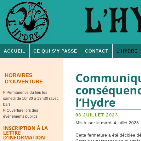
ACCUEIL
CE QUI S’Y PASSE
CONTACT
L’
HYDRE
Communiqué
HORAIRES
D’OUVERTURE
conséquence
Permanence du lieu les
l’Hydre
samedi de 10h30 à 13h30 (avec
bar)
Ouverture lors des
03 JUILLET 2023
événements publics
Mis à jour le mardi 4 juillet 2023
INSCRIPTION À LA
LETTRE
Cette fermeture a été décidée déb
D'INFORMATION
Certaines personnes nous ont fa