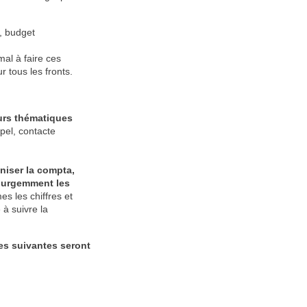
t, budget
mal à faire ces
 tous les fronts.
eurs thématiques
ppel, contacte
niser la compta,
he urgemment les
es les chiffres et
 à suivre la
tes suivantes seront